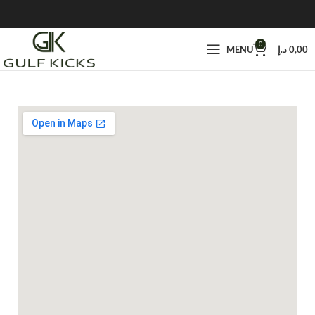
0
0,00
د.إ
MENU